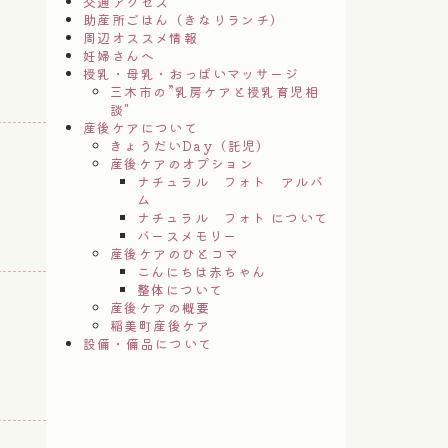
交通アクセス
助産所ごはん（きなりランチ）
周辺オススメ情報
妊婦さんへ
授乳・母乳・おっぱいマッサージ
三木市の”乳房ケアと授乳育児相
談"
産後ケアについて
きょうだいDay（託児）
産後ケアのオプション
ナチュラル フォト アルバ
ム
ナチュラル フォト について
バースメモリー
産後ケアのひとコマ
こんにちは赤ちゃん
整体について
産後ケアの概要
稲美町産後ケア
設備・備品について