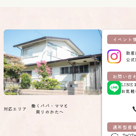
イベント
助産
公式
お問い合わ
LIN
お気軽
働くパパ・ママと
対応エリア
周りのかたへ
通所型産
TeO