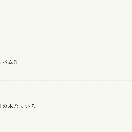
ルバム6
月の木なりいろ