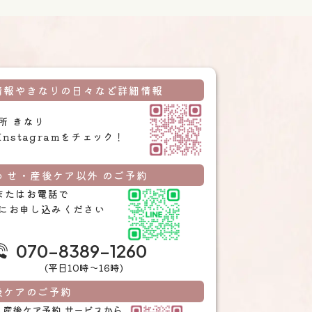
情報やきなりの日々など詳細情報
所 きなり
Instagramをチェック！
 せ・産後ケア以外 のご予約
Eまたはお電話で
にお申し込みください
070-8389-1260
(平日10時〜16時)
後ケアのご予約
Te 産後ケア予約
サービスから