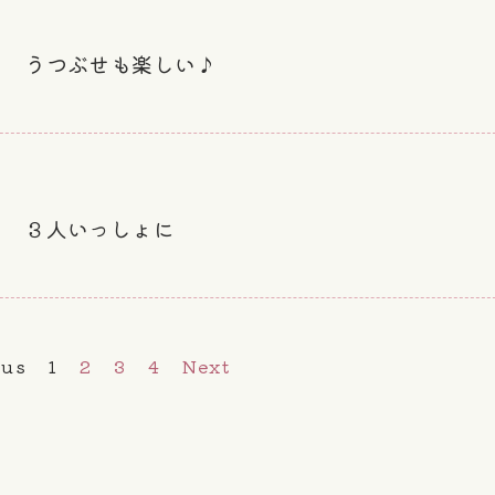
り うつぶせも楽しい♪
り ３人いっしょに
ous
1
2
3
4
Next