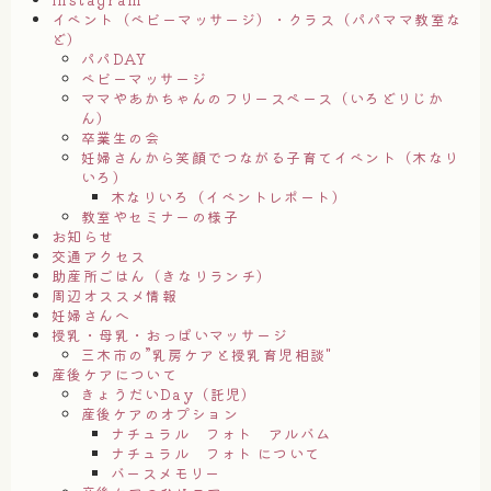
イベント（ベビーマッサージ）・クラス（パパママ教室な
ど）
パパDAY
ベビーマッサージ
ママやあかちゃんのフリースペース（いろどりじか
ん）
卒業生の会
妊婦さんから笑顔でつながる子育てイベント（木なり
いろ）
木なりいろ（イベントレポート）
教室やセミナーの様子
お知らせ
交通アクセス
助産所ごはん（きなりランチ）
周辺オススメ情報
妊婦さんへ
授乳・母乳・おっぱいマッサージ
三木市の”乳房ケアと授乳育児相談"
産後ケアについて
きょうだいDay（託児）
産後ケアのオプション
ナチュラル フォト アルバム
ナチュラル フォト について
バースメモリー