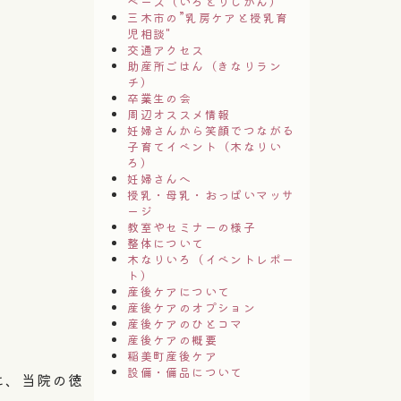
ペース（いろどりじかん）
三木市の”乳房ケアと授乳育
児相談"
交通アクセス
助産所ごはん（きなりラン
チ）
卒業生の会
周辺オススメ情報
妊婦さんから笑顔でつながる
子育てイベント（木なりい
ろ）
妊婦さんへ
授乳・母乳・おっぱいマッサ
ージ
教室やセミナーの様子
整体について
木なりいろ（イベントレポー
ト）
産後ケアについて
産後ケアのオプション
産後ケアのひとコマ
産後ケアの概要
稲美町産後ケア
設備・備品について
に、当院の徳