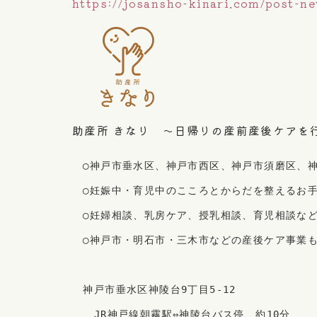
https://josansho-kinari.com/post-n
助産所 きなり ～日帰りの産前産後ケアを
　◯神戸市垂水区、神戸市西区、神戸市須磨区、
　◯妊娠中・育児中のこころとからだを整えるお
　◯妊婦相談、乳房ケア、授乳相談、育児相談な
　◯神戸市・明石市・三木市などの産後ケア事業
　神戸市垂水区神陵台9丁目5-12
　　JR神戸線朝霧駅⇔神陵台バス停　約10分