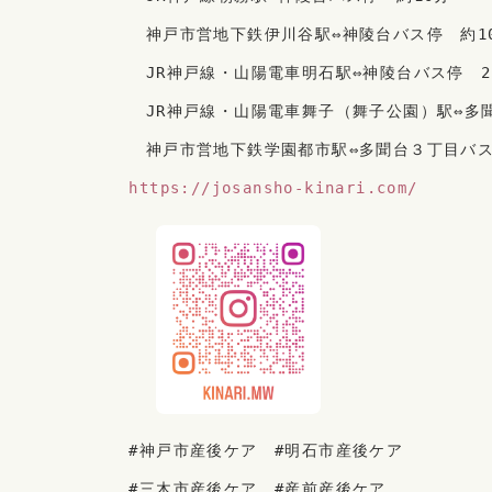
　　神戸市営地下鉄伊川谷駅⇔神陵台バス停　約1
　　JR神戸線・山陽電車明石駅⇔神陵台バス停　2
　　JR神戸線・山陽電車舞子（舞子公園）駅⇔多
　　神戸市営地下鉄学園都市駅⇔多聞台３丁目バス
　https://josansho-kinari.com/
　#神戸市産後ケア　#明石市産後ケア
　#三木市産後ケア　#産前産後ケア