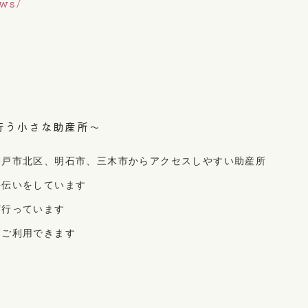
ews/
行う小さな助産所～
神戸市北区、明石市、三木市からアクセスしやすい助産所
手伝いをしています
ど行っています
もご利用できます