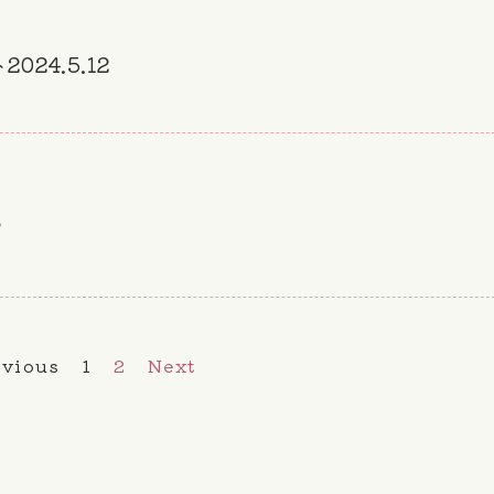
24.5.12
？
evious
1
2
Next