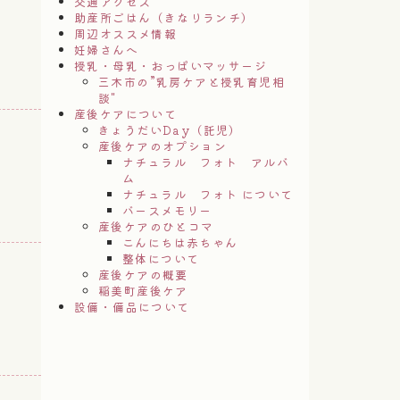
交通アクセス
助産所ごはん（きなりランチ）
周辺オススメ情報
妊婦さんへ
授乳・母乳・おっぱいマッサージ
三木市の”乳房ケアと授乳育児相
談"
産後ケアについて
きょうだいDay（託児）
産後ケアのオプション
ナチュラル フォト アルバ
ム
ナチュラル フォト について
バースメモリー
産後ケアのひとコマ
こんにちは赤ちゃん
整体について
産後ケアの概要
稲美町産後ケア
設備・備品について