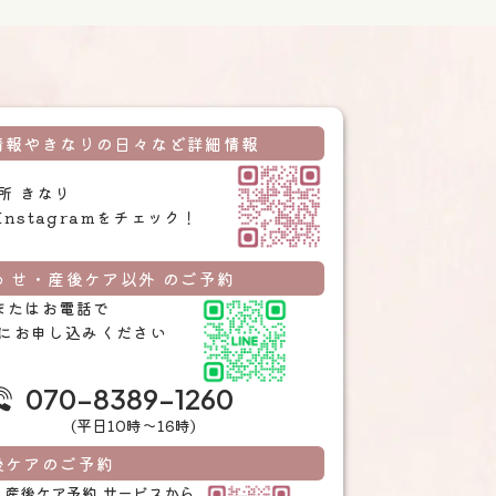
情報やきなりの日々など詳細情報
所 きなり
Instagramをチェック！
 せ・産後ケア以外 のご予約
Eまたはお電話で
にお申し込みください
070-8389-1260
(平日10時〜16時)
後ケアのご予約
Te 産後ケア予約
サービスから