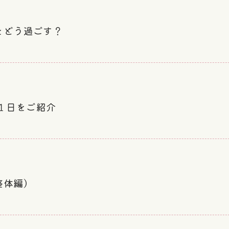
をどう過ごす？
の１日をご紹介
整体編）