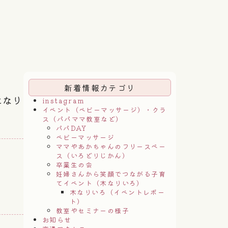
新着情報カテゴリ
になり
instagram
イベント（ベビーマッサージ）・クラ
ス（パパママ教室など）
パパDAY
ベビーマッサージ
ママやあかちゃんのフリースペー
ス（いろどりじかん）
卒業生の会
妊婦さんから笑顔でつながる子育
てイベント（木なりいろ）
木なりいろ（イベントレポー
ト）
教室やセミナーの様子
お知らせ