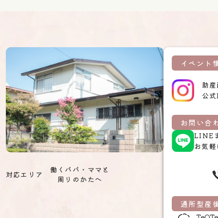
イベント
助産
公式
お問い合わ
LIN
お気軽
働くパパ・ママと
対応エリア
周りのかたへ
通所型産
TeO