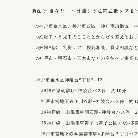
助産所 きなり ～日帰りの産前産後ケアを
　◯神戸市垂水区、神戸市西区、神戸市須磨区、
　◯妊娠中・育児中のこころとからだを整えるお
　◯妊婦相談、乳房ケア、授乳相談、育児相談な
　◯神戸市・明石市・三木市などの産後ケア事業
　神戸市垂水区神陵台9丁目5-12
　　JR神戸線朝霧駅⇔神陵台バス停　約10分
　　神戸市営地下鉄伊川谷駅⇔神陵台バス停　約1
　　JR神戸線・山陽電車明石駅⇔神陵台バス停　2
　　JR神戸線・山陽電車舞子（舞子公園）駅⇔多
　　神戸市営地下鉄学園都市駅⇔多聞台３丁目バス