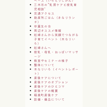
ペース（いろどりじかん）
三木市の”乳房ケアと授乳育
児相談"
交通アクセス
助産所ごはん（きなりラン
チ）
卒業生の会
周辺オススメ情報
妊婦さんから笑顔でつながる
子育てイベント（木なりい
ろ）
妊婦さんへ
授乳・母乳・おっぱいマッサ
ージ
教室やセミナーの様子
整体について
木なりいろ（イベントレポー
ト）
産後ケアについて
産後ケアのオプション
産後ケアのひとコマ
産後ケアの概要
稲美町産後ケア
設備・備品について