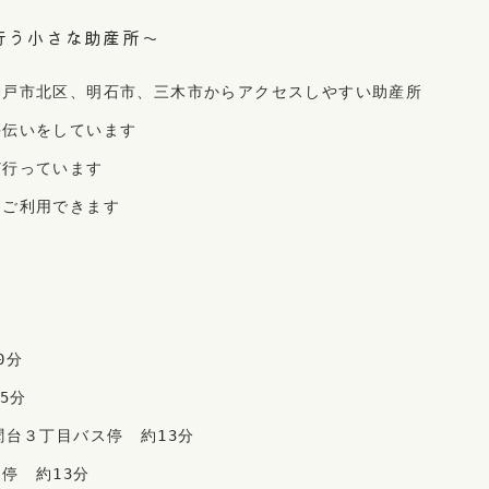
行う小さな助産所～
神戸市北区、明石市、三木市からアクセスしやすい助産所
手伝いをしています
ど行っています
もご利用できます
0分
5分
聞台３丁目バス停　約13分
停　約13分