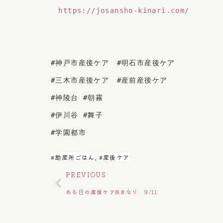
　https://josansho-kinari.com/
#神戸市産後ケア　#明石市産後ケア
#三木市産後ケア　#産前産後ケア
#神陵台 #朝霧 
#伊川谷 #舞子 
#学園都市
#助産所ごはん
,
#産後ケア
PREVIOUS
ある日の産後ケア@きなり 9/11