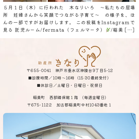
５月１日（木）に行われた 木なりいろ ～私たちの居場
所 妊婦さんから笑顔でつながる子育て～ の様子を、ほ
んの一部ですがお届けします。 この投稿をInstagramで
見る 託児ルーム/fermata（フェルマータ）
/稲美 […]
〒655-0041 神戸市垂水区神陵台9丁目5-12
■診療時間／10時～16時（15:30最終受付）
■休診日／土曜日・日曜日・祝祭日
稲美町 西部隣保館１階 (毎週金曜日)
〒675
-1122
加古郡稲美町中村1043番地１